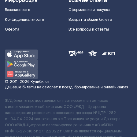
Информация
Важные ответы
Безопасность
Оформление и покупка
Конфиденциальность
Возврат и обмен билета
Оферта
Все вопросы и ответы
©
2011–2026
Купибилет
Дешёвые билеты на самолёт и поезд, бронирование и онлайн-заказ
Ж/Д билеты предоставляются партнёрами, в том числе
с использованием веб-системы ООО «РЖД – Цифровые
пассажирские решения» на основании договора № ЦПР-1282
от 04.04.2024 заключенного с Поставщиком услуг и Договора
ООО «РЖД-Цифровые пассажирские решения» c АО «ФПК»
№ ФПК-22-316 от 27.12.2022 г. Сайт не является официальным