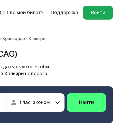
Где мой билет?
Поддержка
Войти
в Краснодар - Кальяри
CAG)
н даты вылета, чтобы
 в Кальяри недорого.
Найти