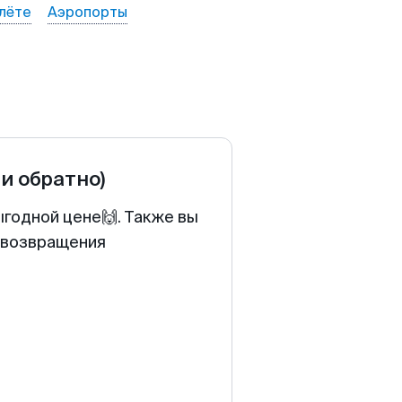
лёте
Аэропорты
 и обратно)
ыгодной цене🙌. Также вы
у возвращения