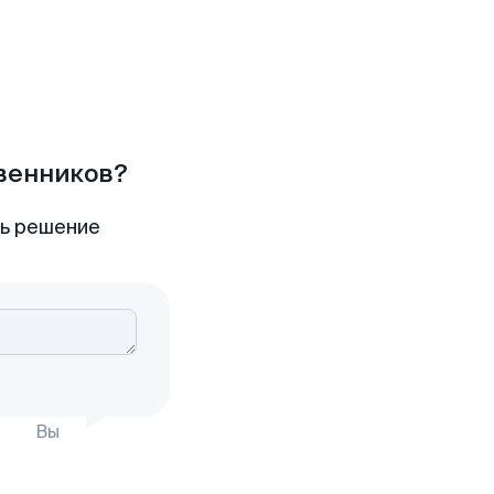
твенников?
ть решение
Вы