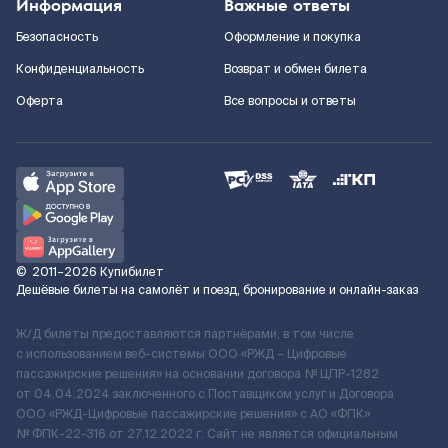
Информация
Важные ответы
Безопасность
Оформление и покупка
Конфиденциальность
Возврат и обмен билета
Оферта
Все вопросы и ответы
©
2011–2026
Купибилет
Дешёвые билеты на самолёт и поезд, бронирование и онлайн-заказ
Ж/Д билеты предоставляются партнёрами, в том числе
с использованием веб-системы ООО «РЖД – Цифровые
пассажирские решения» на основании договора № ЦПР-1282
от 04.04.2024 заключенного с Поставщиком услуг и Договора
ООО «РЖД-Цифровые пассажирские решения» c АО «ФПК»
№ ФПК-22-316 от 27.12.2022 г. Сайт не является официальным