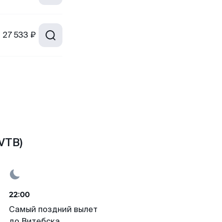
т
27 533 ₽
VTB)
22:00
Самый поздний вылет
до Витебска