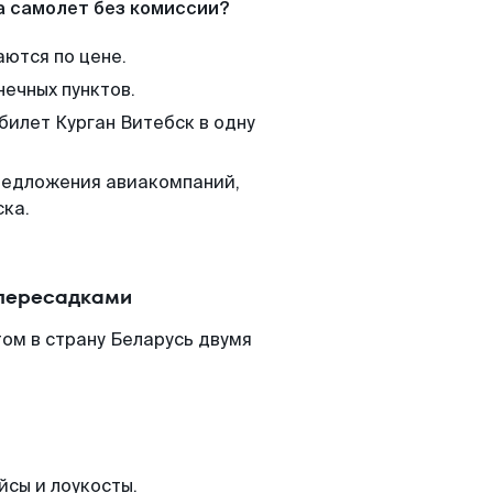
а самолет без комиссии?
аются по цене.
нечных пунктов.
билет Курган Витебск в одну
редложения авиакомпаний,
ска.
 пересадками
ом в страну Беларусь двумя
йсы и лоукосты.