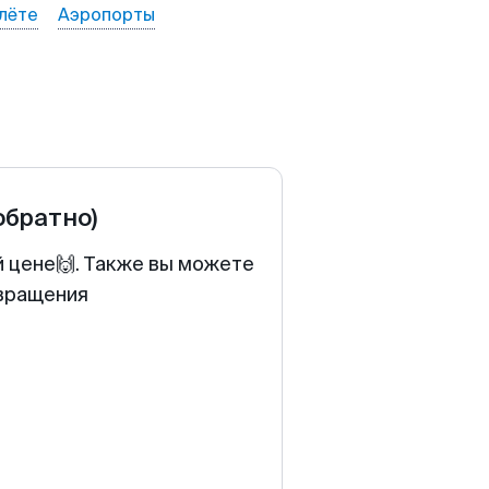
лёте
Аэропорты
обратно)
й цене🙌. Также вы можете
звращения