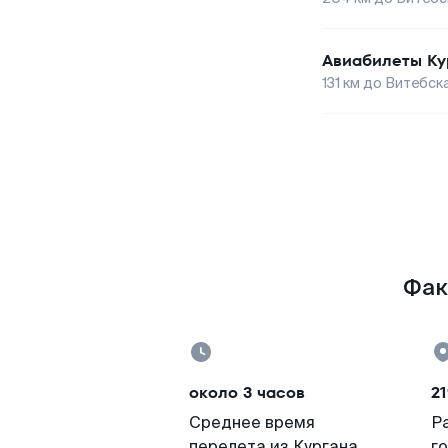
Авиабилеты
Ку
131
км до
Витебск
Фак
около 3 часов
21
Среднее время
Р
перелета из Кургана
г