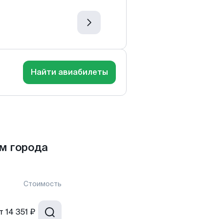
Найти авиабилеты
м города
Стоимость
т
14 351 ₽