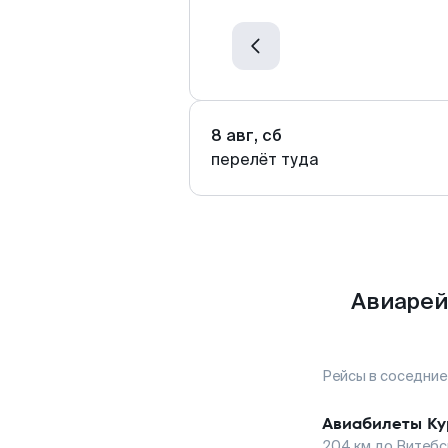
8 авг, сб
перелёт туда
Авиарей
Рейсы в соседние
Авиабилеты
Ку
204
км до
Витебс