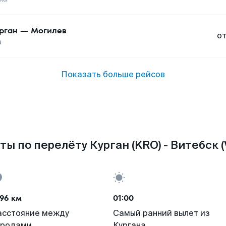
рган
—
Могилев
о
а
Показать больше рейсов
ты по перелёту Курган (KRO) - Витебск (
96 км
01:00
асстояние между
Самый ранний вылет из
ородами
Кургана