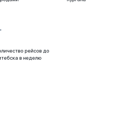
оличество рейсов до
итебска в неделю