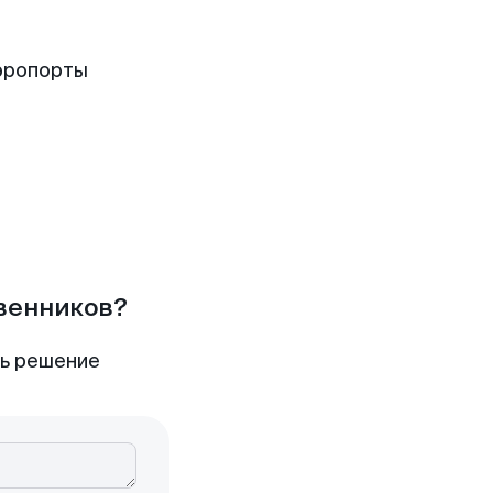
эропорты
твенников?
ть решение