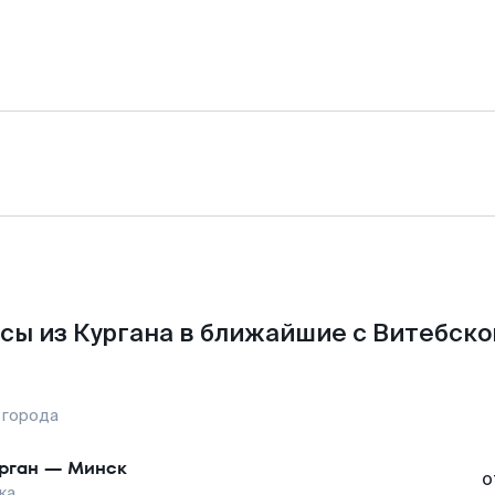
сы из Кургана в ближайшие с Витебско
 города
рган
—
Минск
о
ка