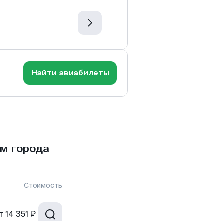
Найти авиабилеты
м города
Стоимость
т
14 351 ₽