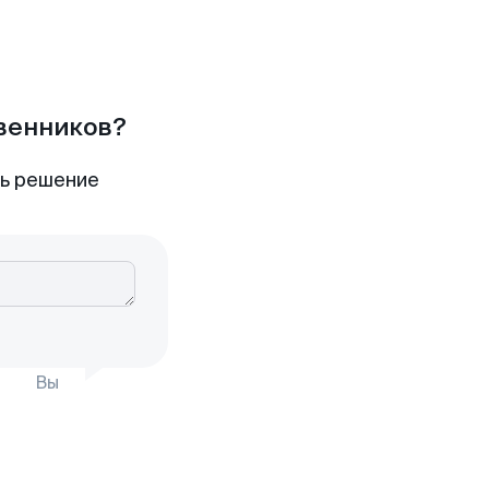
твенников?
ть решение
Вы