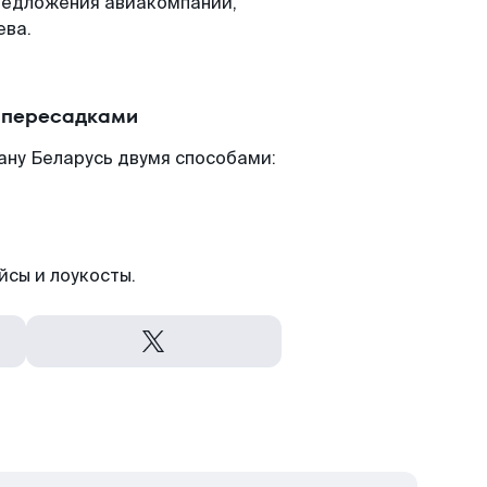
редложения авиакомпаний,
ева.
с пересадками
ану Беларусь двумя способами:
йсы и лоукосты.