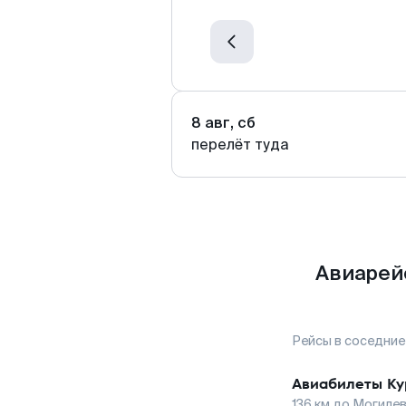
8 авг, сб
перелёт туда
Авиарей
Рейсы в соседние
Авиабилеты
Ку
136
км до
Могиле