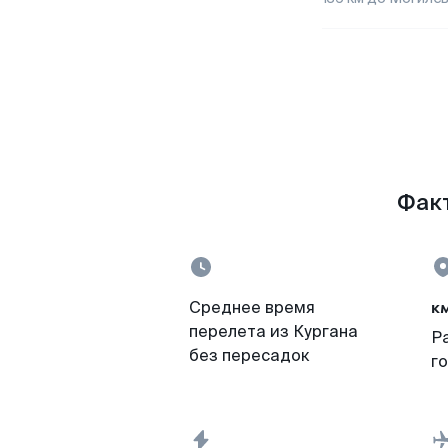
Факт
к
Среднее время
перелета из Кургана
Р
без пересадок
г