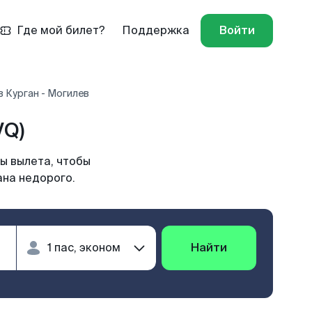
Где мой билет?
Поддержка
Войти
 Курган - Могилев
VQ)
ы вылета, чтобы
ана недорого.
Найти