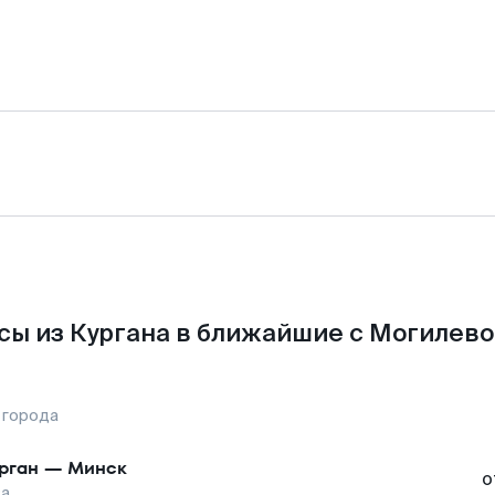
сы из Кургана в ближайшие с Могилево
 города
рган
—
Минск
о
ва