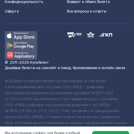
Конфиденциальность
Возврат и обмен билета
Оферта
Все вопросы и ответы
©
2011–2026
Купибилет
Дешёвые билеты на самолёт и поезд, бронирование и онлайн-заказ
Ж/Д билеты предоставляются партнёрами, в том числе
с использованием веб-системы ООО «РЖД – Цифровые
пассажирские решения» на основании договора № ЦПР-1282
от 04.04.2024 заключенного с Поставщиком услуг и Договора
ООО «РЖД-Цифровые пассажирские решения» c АО «ФПК»
№ ФПК-22-316 от 27.12.2022 г. Сайт не является официальным
ресурсом ОАО «РЖД». Стоимость билетов включает сервисный
сбор. Итоговая цена отображена на экране подтверждения покупки.
По вопросам рассмотрения обращений, жалоб, претензий граждан
Мы используем cookies для более удобной