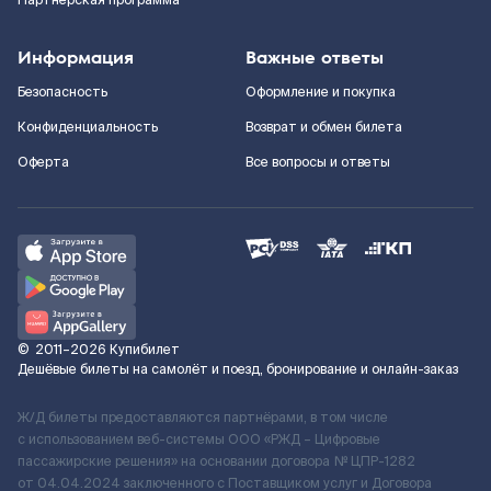
Партнерская программа
Информация
Важные ответы
Безопасность
Оформление и покупка
Конфиденциальность
Возврат и обмен билета
Оферта
Все вопросы и ответы
©
2011–2026
Купибилет
Дешёвые билеты на самолёт и поезд, бронирование и онлайн-заказ
Ж/Д билеты предоставляются партнёрами, в том числе
с использованием веб-системы ООО «РЖД – Цифровые
пассажирские решения» на основании договора № ЦПР-1282
от 04.04.2024 заключенного с Поставщиком услуг и Договора