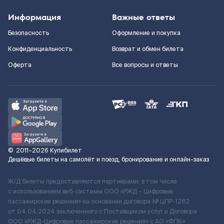
Информация
Важные ответы
Безопасность
Оформление и покупка
Конфиденциальность
Возврат и обмен билета
Оферта
Все вопросы и ответы
©
2011–2026
Купибилет
Дешёвые билеты на самолёт и поезд, бронирование и онлайн-заказ
Ж/Д билеты предоставляются партнёрами, в том числе
с использованием веб-системы ООО «РЖД – Цифровые
пассажирские решения» на основании договора № ЦПР-1282
от 04.04.2024 заключенного с Поставщиком услуг и Договора
ООО «РЖД-Цифровые пассажирские решения» c АО «ФПК»