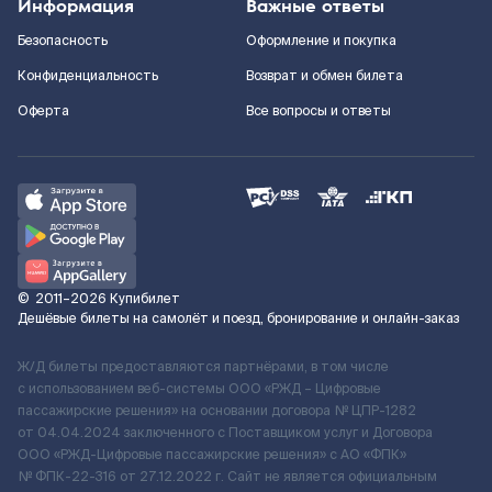
Информация
Важные ответы
Безопасность
Оформление и покупка
Конфиденциальность
Возврат и обмен билета
Оферта
Все вопросы и ответы
©
2011–2026
Купибилет
Дешёвые билеты на самолёт и поезд, бронирование и онлайн-заказ
Ж/Д билеты предоставляются партнёрами, в том числе
с использованием веб-системы ООО «РЖД – Цифровые
пассажирские решения» на основании договора № ЦПР-1282
от 04.04.2024 заключенного с Поставщиком услуг и Договора
ООО «РЖД-Цифровые пассажирские решения» c АО «ФПК»
№ ФПК-22-316 от 27.12.2022 г. Сайт не является официальным