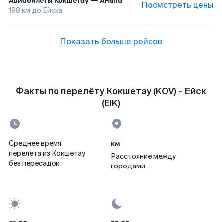
Авиабилеты
Кокшетау
—
Анапа
Посмотреть цены
198
км до
Ейска
Показать больше рейсов
Факты по перелёту Кокшетау (KOV) - Ейск
(EIK)
км
Среднее время
перелета из Кокшетау
Расстояние между
без пересадок
городами