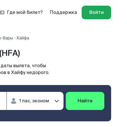
Где мой билет?
Поддержка
Войти
ы-Вары - Хайфа
(HFA)
 даты вылета, чтобы
ров в Хайфу недорого.
Найти