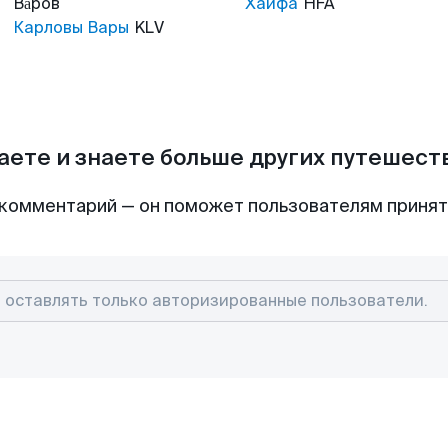
Ва́ров
Хайфа
HFA
Карловы Вары
KLV
аете и знаете больше других путешес
комментарий — он поможет пользователям приня