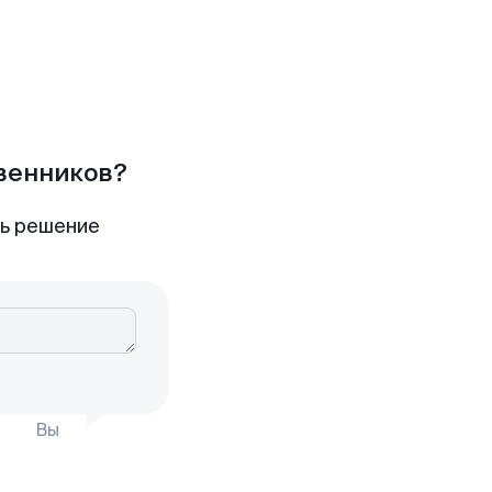
твенников?
ть решение
Вы