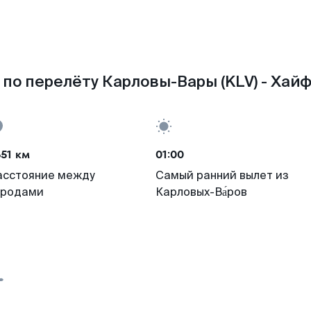
по перелёту Карловы-Вары (KLV) - Хайф
51 км
01:00
асстояние между
Самый ранний вылет из
ородами
Карловых-Ва́ров