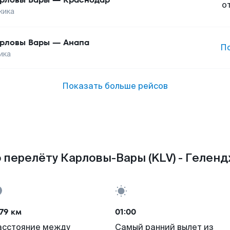
о
жика
рловы Вары
—
Анапа
П
ика
Показать больше рейсов
 перелёту Карловы-Вары (KLV) - Геленд
79 км
01:00
асстояние между
Самый ранний вылет из