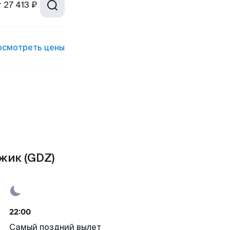
т
27 413 ₽
осмотреть цены
жик (GDZ)
22:00
Самый поздний вылет