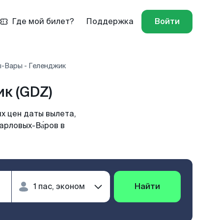
Где мой билет?
Поддержка
Войти
ы-Вары - Геленджик
к (GDZ)
х цен даты вылета,
арловых-Ва́ров в
Найти