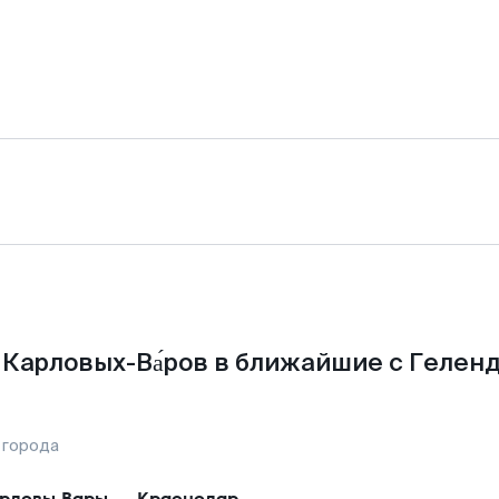
 Карловых-Ва́ров в ближайшие с Гелен
 города
рловы Вары
—
Краснодар