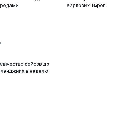
ородами
Карловых-Ва́ров
оличество рейсов до
еленджика в неделю