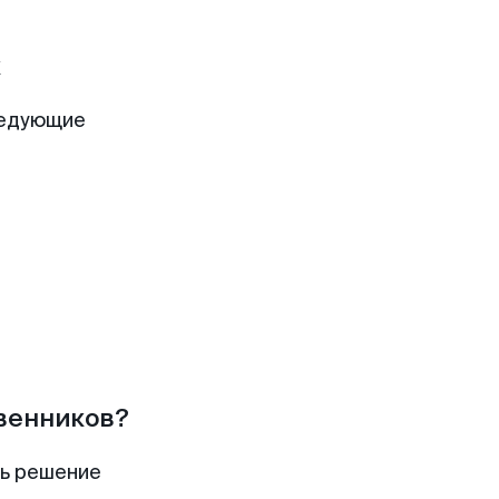
к
ледующие
твенников?
ть решение