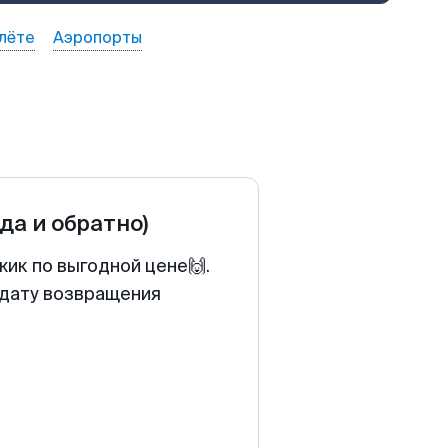
лёте
Аэропорты
уда и обратно)
жик по выгодной цене🙌.
 дату возвращения