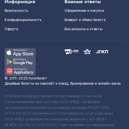
Информация
Важные ответы
Безопасность
Оформление и покупка
Конфиденциальность
Возврат и обмен билета
Оферта
Все вопросы и ответы
©
2011–2026
Купибилет
Дешёвые билеты на самолёт и поезд, бронирование и онлайн-заказ
Ж/Д билеты предоставляются партнёрами, в том числе
с использованием веб-системы ООО «РЖД – Цифровые
пассажирские решения» на основании договора № ЦПР-1282
от 04.04.2024 заключенного с Поставщиком услуг и Договора
ООО «РЖД-Цифровые пассажирские решения» c АО «ФПК»
№ ФПК-22-316 от 27.12.2022 г. Сайт не является официальным