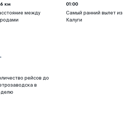
26 км
01:00
асстояние между
Самый ранний вылет из
ородами
Калуги
оличество рейсов до
етрозаводска в
еделю