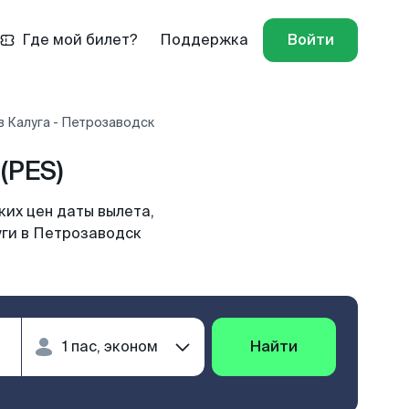
Где мой билет?
Поддержка
Войти
 Калуга - Петрозаводск
(PES)
их цен даты вылета,
уги в Петрозаводск
Найти