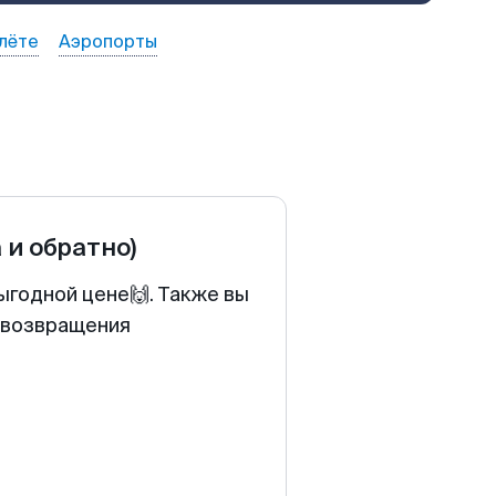
лёте
Аэропорты
 и обратно)
ыгодной цене🙌. Также вы
у возвращения