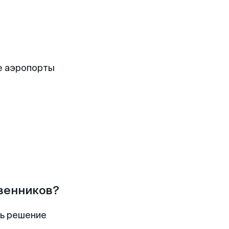
е аэропорты
твенников?
ть решение