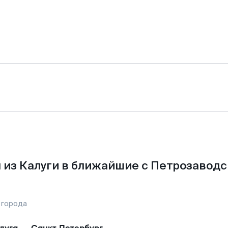
 из Калуги в ближайшие с Петрозаводс
 города
луга
—
Санкт-Петербург