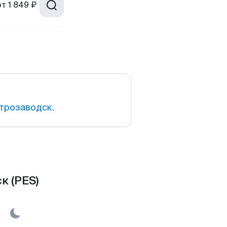
от
1 849 ₽
трозаводск.
к (PES)