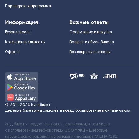
Партнерская программа
Информация
Важные ответы
Безопасность
Оформление и покупка
Конфиденциальность
Возврат и обмен билета
Оферта
Все вопросы и ответы
©
2011–2026
Купибилет
Дешёвые билеты на самолёт и поезд, бронирование и онлайн-заказ
Ж/Д билеты предоставляются партнёрами, в том числе
с использованием веб-системы ООО «РЖД – Цифровые
пассажирские решения» на основании договора № ЦПР-1282