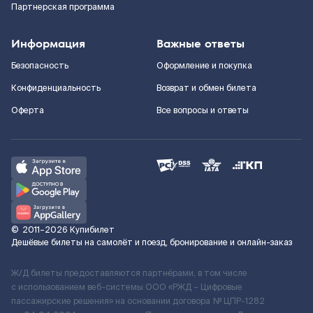
Партнерская программа
Информация
Важные ответы
Безопасность
Оформление и покупка
Конфиденциальность
Возврат и обмен билета
Оферта
Все вопросы и ответы
©
2011–2026
Купибилет
Дешёвые билеты на самолёт и поезд, бронирование и онлайн-заказ
Ж/Д билеты предоставляются партнёрами, в том числе
с использованием веб-системы ООО «РЖД – Цифровые
пассажирские решения» на основании договора № ЦПР-1282