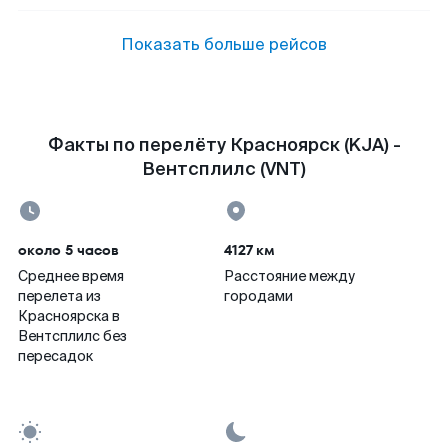
Показать больше рейсов
Факты по перелёту Красноярск (KJA) -
Вентсплилс (VNT)
около 5 часов
4127 км
Среднее время
Расстояние между
перелета из
городами
Красноярска в
Вентсплилс без
пересадок