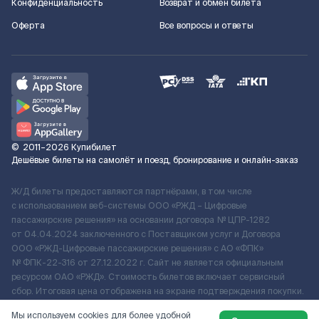
Конфиденциальность
Возврат и обмен билета
Оферта
Все вопросы и ответы
©
2011–2026
Купибилет
Дешёвые билеты на самолёт и поезд, бронирование и онлайн-заказ
Ж/Д билеты предоставляются партнёрами, в том числе
с использованием веб-системы ООО «РЖД – Цифровые
пассажирские решения» на основании договора № ЦПР-1282
от 04.04.2024 заключенного с Поставщиком услуг и Договора
ООО «РЖД-Цифровые пассажирские решения» c АО «ФПК»
№ ФПК-22-316 от 27.12.2022 г. Сайт не является официальным
ресурсом ОАО «РЖД». Стоимость билетов включает сервисный
сбор. Итоговая цена отображена на экране подтверждения покупки.
По вопросам рассмотрения обращений, жалоб, претензий граждан
Мы используем cookies для более удобной