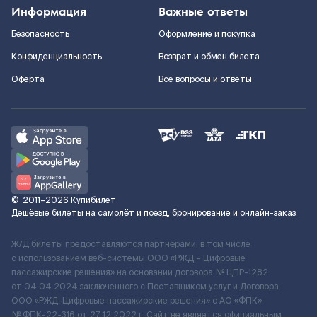
Информация
Важные ответы
Безопасность
Оформление и покупка
Конфиденциальность
Возврат и обмен билета
Оферта
Все вопросы и ответы
©
2011–2026
Купибилет
Дешёвые билеты на самолёт и поезд, бронирование и онлайн-заказ
Ж/Д билеты предоставляются партнёрами, в том числе
с использованием веб-системы ООО «РЖД – Цифровые
пассажирские решения» на основании договора № ЦПР-1282
от 04.04.2024 заключенного с Поставщиком услуг и Договора
ООО «РЖД-Цифровые пассажирские решения» c АО «ФПК»
№ ФПК-22-316 от 27.12.2022 г. Сайт не является официальным