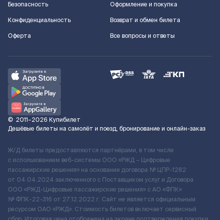
Безопасность
Оформление и покупка
Конфиденциальность
Возврат и обмен билета
Оферта
Все вопросы и ответы
©
2011–2026
Купибилет
Дешёвые билеты на самолёт и поезд, бронирование и онлайн-заказ
Ж/Д билеты предоставляются партнёрами, в том числе
с использованием веб-системы ООО «РЖД – Цифровые
пассажирские решения» на основании договора № ЦПР-1282
от 04.04.2024 заключенного с Поставщиком услуг и Договора
ООО «РЖД-Цифровые пассажирские решения» c АО «ФПК»
№ ФПК-22-316 от 27.12.2022 г. Сайт не является официальным
ресурсом ОАО «РЖД». Стоимость билетов включает сервисный
сбор. Итоговая цена отображена на экране подтверждения покупки.