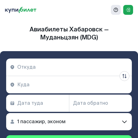
Авиабилеты Хабаровск —
Муданьцзян (MDG)