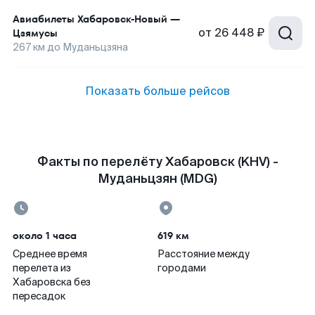
Авиабилеты
Хабаровск-Новый
—
от
26 448 ₽
Цзямусы
267
км до
Муданьцзяна
Показать больше рейсов
Факты по перелёту Хабаровск (KHV) -
Муданьцзян (MDG)
около 1 часа
619 км
Среднее время
Расстояние между
перелета из
городами
Хабаровска без
пересадок