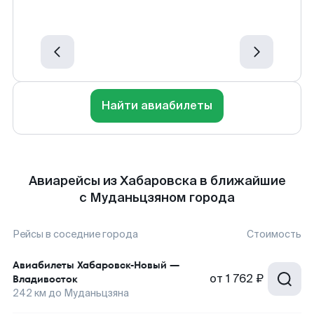
Найти авиабилеты
Авиарейсы из Хабаровска в ближайшие
с Муданьцзяном города
Рейсы в соседние города
Стоимость
Авиабилеты
Хабаровск-Новый
—
от
1 762 ₽
Владивосток
242
км до
Муданьцзяна