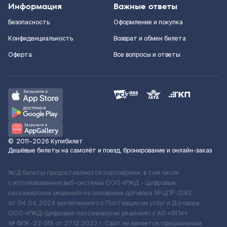
Информация
Важные ответы
Безопасность
Оформление и покупка
Конфиденциальность
Возврат и обмен билета
Оферта
Все вопросы и ответы
©
2011–2026
Купибилет
Дешёвые билеты на самолёт и поезд, бронирование и онлайн-заказ
Ж/Д билеты предоставляются партнёрами, в том числе
с использованием веб-системы ООО «РЖД – Цифровые
пассажирские решения» на основании договора № ЦПР-1282
от 04.04.2024 заключенного с Поставщиком услуг и Договора
ООО «РЖД-Цифровые пассажирские решения» c АО «ФПК»
№ ФПК-22-316 от 27.12.2022 г. Сайт не является официальным