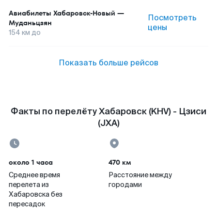
Авиабилеты
Хабаровск-Новый
—
Посмотреть
Муданьцзян
цены
154
км до
Показать больше рейсов
Факты по перелёту Хабаровск (KHV) - Цзиси
(JXA)
около 1 часа
470 км
Среднее время
Расстояние между
перелета из
городами
Хабаровска без
пересадок