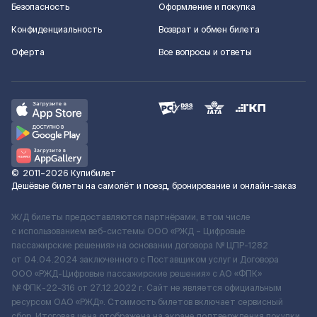
Безопасность
Оформление и покупка
Конфиденциальность
Возврат и обмен билета
Оферта
Все вопросы и ответы
©
2011–2026
Купибилет
Дешёвые билеты на самолёт и поезд, бронирование и онлайн-заказ
Ж/Д билеты предоставляются партнёрами, в том числе
с использованием веб-системы ООО «РЖД – Цифровые
пассажирские решения» на основании договора № ЦПР-1282
от 04.04.2024 заключенного с Поставщиком услуг и Договора
ООО «РЖД-Цифровые пассажирские решения» c АО «ФПК»
№ ФПК-22-316 от 27.12.2022 г. Сайт не является официальным
ресурсом ОАО «РЖД». Стоимость билетов включает сервисный
сбор. Итоговая цена отображена на экране подтверждения покупки.