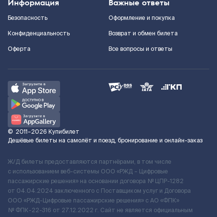
Информация
Важные ответы
Безопасность
Оформление и покупка
Конфиденциальность
Возврат и обмен билета
Оферта
Все вопросы и ответы
©
2011–2026
Купибилет
Дешёвые билеты на самолёт и поезд, бронирование и онлайн-заказ
Ж/Д билеты предоставляются партнёрами, в том числе
с использованием веб-системы ООО «РЖД – Цифровые
пассажирские решения» на основании договора № ЦПР-1282
от 04.04.2024 заключенного с Поставщиком услуг и Договора
ООО «РЖД-Цифровые пассажирские решения» c АО «ФПК»
№ ФПК-22-316 от 27.12.2022 г. Сайт не является официальным