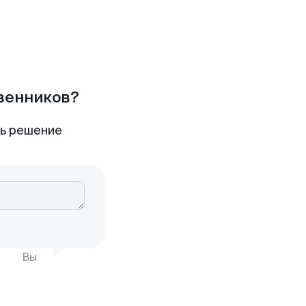
твенников?
ть решение
Вы