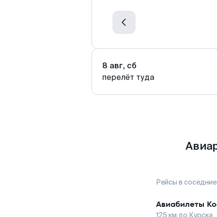
8 авг, сб
перелёт туда
Авиар
Рейсы в соседние
Авиабилеты
Ко
125
км до
Курска