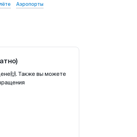
лёте
Аэропорты
ратно)
цене🙌. Также вы можете
звращения