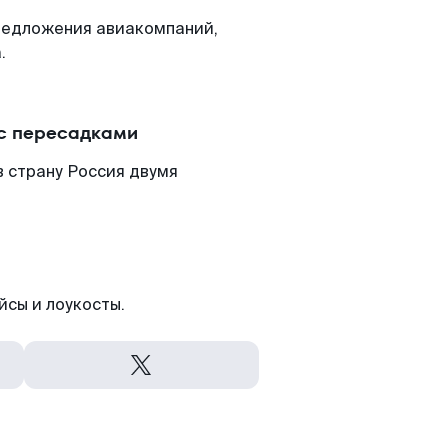
редложения авиакомпаний,
.
 с пересадками
в страну Россия двумя
йсы и лоукосты.