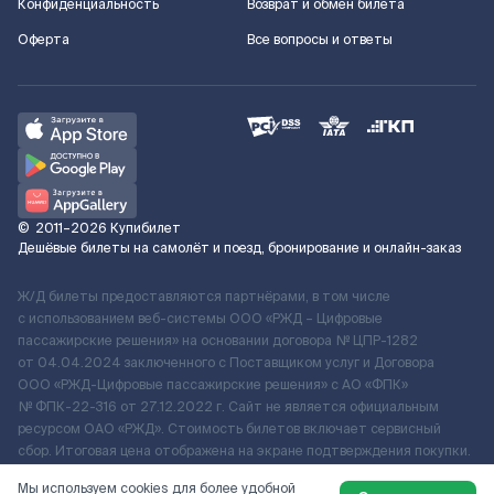
Конфиденциальность
Возврат и обмен билета
Оферта
Все вопросы и ответы
©
2011–2026
Купибилет
Дешёвые билеты на самолёт и поезд, бронирование и онлайн-заказ
Ж/Д билеты предоставляются партнёрами, в том числе
с использованием веб-системы ООО «РЖД – Цифровые
пассажирские решения» на основании договора № ЦПР-1282
от 04.04.2024 заключенного с Поставщиком услуг и Договора
ООО «РЖД-Цифровые пассажирские решения» c АО «ФПК»
№ ФПК-22-316 от 27.12.2022 г. Сайт не является официальным
ресурсом ОАО «РЖД». Стоимость билетов включает сервисный
сбор. Итоговая цена отображена на экране подтверждения покупки.
По вопросам рассмотрения обращений, жалоб, претензий граждан
Мы используем cookies для более удобной