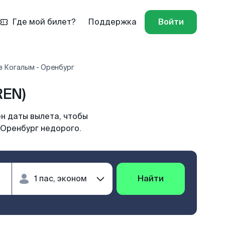
Где мой билет?
Поддержка
Войти
в Когалым - Оренбург
REN)
н даты вылета, чтобы
 Оренбург недорого.
Найти