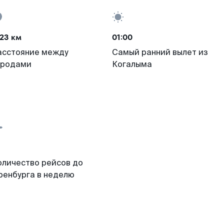
23 км
01:00
асстояние между
Самый ранний вылет из
ородами
Когалыма
оличество рейсов до
ренбурга в неделю