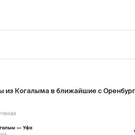
ы из Когалыма в ближайшие с Оренбург
 города
галым
—
Уфа
рга