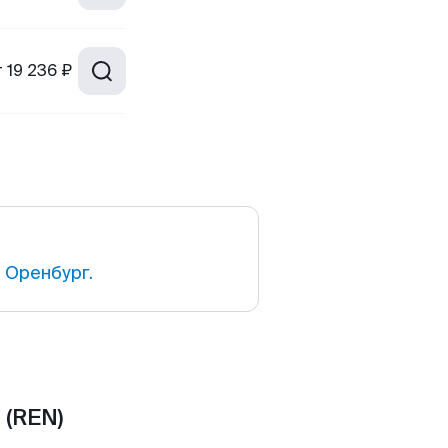
т
19 236 ₽
 Оренбург.
 (REN)