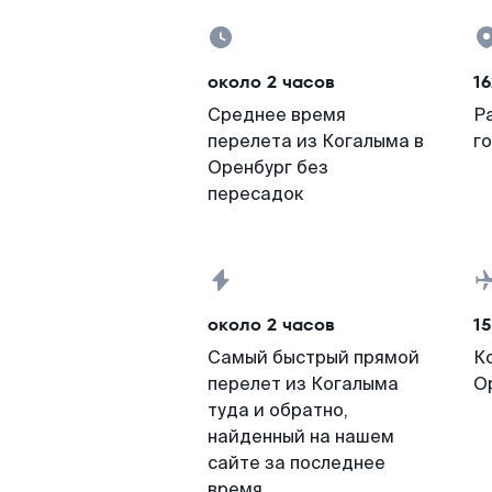
около 2 часов
16
Среднее время
Р
перелета из Когалыма в
г
Оренбург без
пересадок
около 2 часов
15
Самый быстрый прямой
К
перелет из Когалыма
О
туда и обратно,
найденный на нашем
сайте за последнее
время