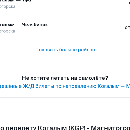
огорска
галым
—
Челябинск
о
огорска
Показать больше рейсов
Не хотите лететь на самолёте?
дешёвые Ж/Д билеты по направлению Когалым — М
о перелёту Когалым (KGP) - Магнитогор