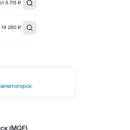
от
5 713 ₽
т
14 260 ₽
агнитогорск.
ск (MQF)