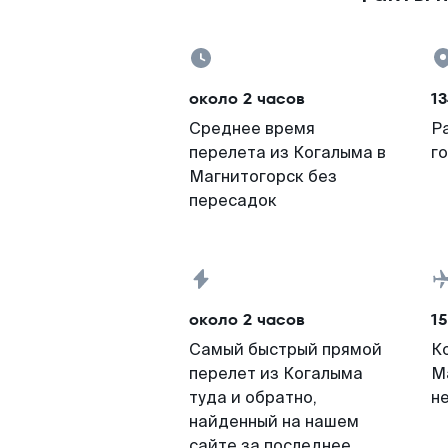
около 2 часов
13
Среднее время
Р
перелета из Когалыма в
г
Магнитогорск без
пересадок
около 2 часов
15
Самый быстрый прямой
К
перелет из Когалыма
М
туда и обратно,
н
найденный на нашем
сайте за последнее