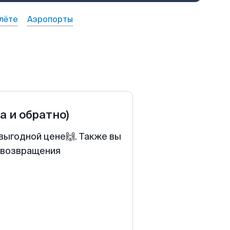
лёте
Аэропорты
а и обратно)
выгодной цене🙌. Также вы
у возвращения