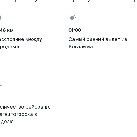
46 км
01:00
асстояние между
Самый ранний вылет из
ородами
Когалыма
оличество рейсов до
агнитогорска в
еделю