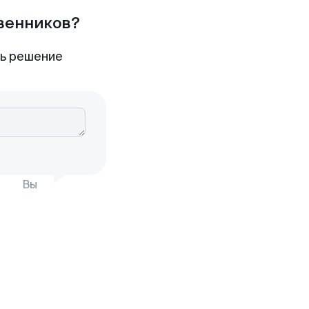
твенников?
ть решение
Вы