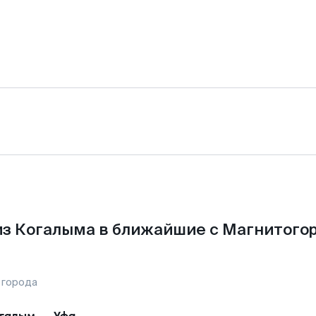
з Когалыма в ближайшие с Магнитого
 города
галым
—
Уфа