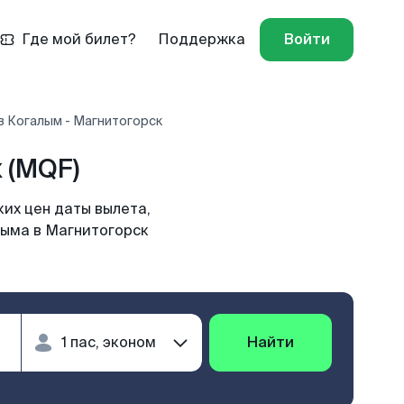
Где мой билет?
Поддержка
Войти
в Когалым - Магнитогорск
 (MQF)
их цен даты вылета,
лыма в Магнитогорск
Найти