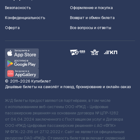
Безопасность
Оформление и покупка
Конфиденциальность
Возврат и обмен билета
Оферта
Все вопросы и ответы
©
2011–2026
Купибилет
Дешёвые билеты на самолёт и поезд, бронирование и онлайн-заказ
Ж/Д билеты предоставляются партнёрами, в том числе
с использованием веб-системы ООО «РЖД – Цифровые
пассажирские решения» на основании договора № ЦПР-1282
от 04.04.2024 заключенного с Поставщиком услуг и Договора
ООО «РЖД-Цифровые пассажирские решения» c АО «ФПК»
№ ФПК-22-316 от 27.12.2022 г. Сайт не является официальным
ресурсом ОАО «РЖД». Стоимость билетов включает сервисный