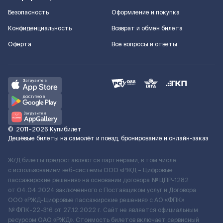
Безопасность
Оформление и покупка
Конфиденциальность
Возврат и обмен билета
Оферта
Все вопросы и ответы
©
2011–2026
Купибилет
Дешёвые билеты на самолёт и поезд, бронирование и онлайн-заказ
Ж/Д билеты предоставляются партнёрами, в том числе
с использованием веб-системы ООО «РЖД – Цифровые
пассажирские решения» на основании договора № ЦПР-1282
от 04.04.2024 заключенного с Поставщиком услуг и Договора
ООО «РЖД-Цифровые пассажирские решения» c АО «ФПК»
№ ФПК-22-316 от 27.12.2022 г. Сайт не является официальным
ресурсом ОАО «РЖД». Стоимость билетов включает сервисный