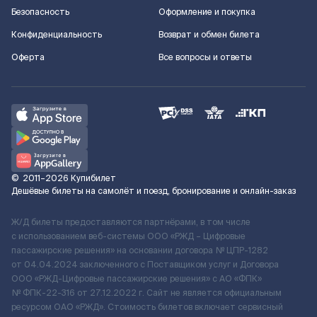
Безопасность
Оформление и покупка
Конфиденциальность
Возврат и обмен билета
Оферта
Все вопросы и ответы
©
2011–2026
Купибилет
Дешёвые билеты на самолёт и поезд, бронирование и онлайн-заказ
Ж/Д билеты предоставляются партнёрами, в том числе
с использованием веб-системы ООО «РЖД – Цифровые
пассажирские решения» на основании договора № ЦПР-1282
от 04.04.2024 заключенного с Поставщиком услуг и Договора
ООО «РЖД-Цифровые пассажирские решения» c АО «ФПК»
№ ФПК-22-316 от 27.12.2022 г. Сайт не является официальным
ресурсом ОАО «РЖД». Стоимость билетов включает сервисный