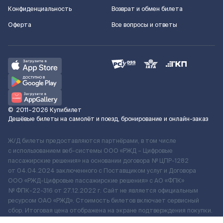
Конфиденциальность
Возврат и обмен билета
Оферта
Все вопросы и ответы
©
2011–2026
Купибилет
Дешёвые билеты на самолёт и поезд, бронирование и онлайн-заказ
Ж/Д билеты предоставляются партнёрами, в том числе
с использованием веб-системы ООО «РЖД – Цифровые
пассажирские решения» на основании договора № ЦПР-1282
от 04.04.2024 заключенного с Поставщиком услуг и Договора
ООО «РЖД-Цифровые пассажирские решения» c АО «ФПК»
№ ФПК-22-316 от 27.12.2022 г. Сайт не является официальным
ресурсом ОАО «РЖД». Стоимость билетов включает сервисный
сбор. Итоговая цена отображена на экране подтверждения покупки.
По вопросам рассмотрения обращений, жалоб, претензий граждан