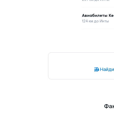
Авиабилеты
Ке
124
км до
Инты
Найди
Фак