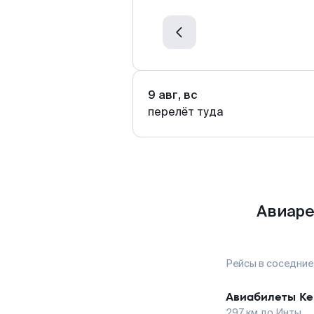
9 авг, вс
перелёт туда
Авиаре
Рейсы в соседние
Авиабилеты
Ке
297
км до
Инты