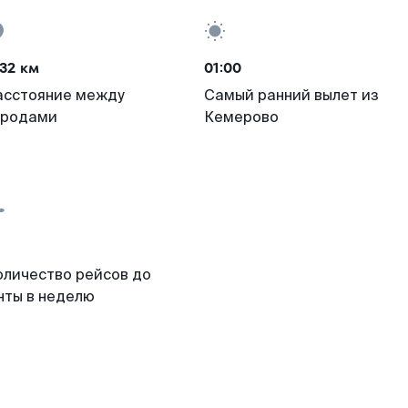
32 км
01:00
асстояние между
Самый ранний вылет из
ородами
Кемерово
оличество рейсов до
нты в неделю