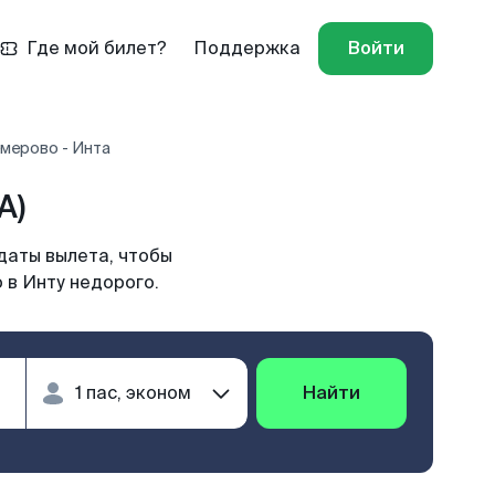
Где мой билет?
Поддержка
Войти
мерово - Инта
A)
даты вылета, чтобы
 в Инту недорого.
Найти