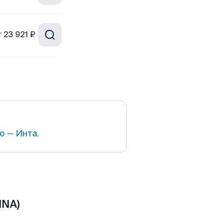
т
23 921 ₽
 — Инта.
INA)