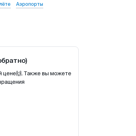
лёте
Аэропорты
обратно)
й цене🙌. Также вы можете
звращения