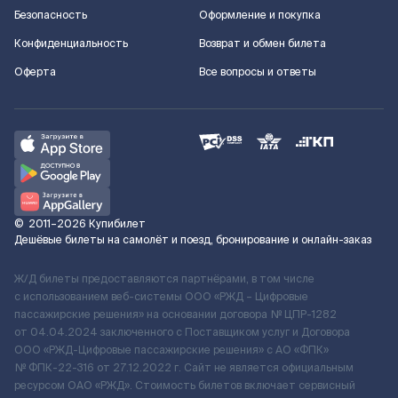
Безопасность
Оформление и покупка
Конфиденциальность
Возврат и обмен билета
Оферта
Все вопросы и ответы
©
2011–2026
Купибилет
Дешёвые билеты на самолёт и поезд, бронирование и онлайн-заказ
Ж/Д билеты предоставляются партнёрами, в том числе
с использованием веб-системы ООО «РЖД – Цифровые
пассажирские решения» на основании договора № ЦПР-1282
от 04.04.2024 заключенного с Поставщиком услуг и Договора
ООО «РЖД-Цифровые пассажирские решения» c АО «ФПК»
№ ФПК-22-316 от 27.12.2022 г. Сайт не является официальным
ресурсом ОАО «РЖД». Стоимость билетов включает сервисный