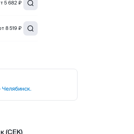
от
5 682 ₽
от
8 519 ₽
 Челябинск.
к (CEK)