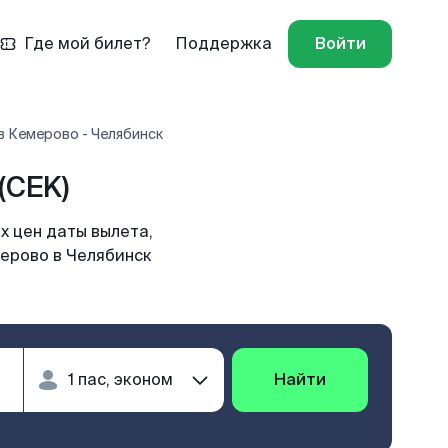
Где мой билет?
Поддержка
Войти
в Кемерово - Челябинск
(CEK)
х цен даты вылета,
мерово в Челябинск
Найти