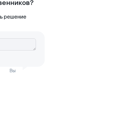
твенников?
ть решение
Вы