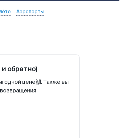
лёте
Аэропорты
 и обратно)
ыгодной цене🙌. Также вы
у возвращения