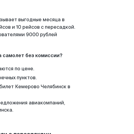
азывает выгодные месяца в
сов и 10 рейсов с пересадкой.
зователями 9000 рублей
а самолет без комиссии?
аются по цене.
нечных пунктов.
 билет Кемерово Челябинск в
редложения авиакомпаний,
инска.
или с пересадками