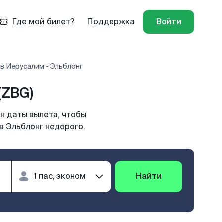
Где мой билет?
Поддержка
Войти
в Иерусалим - Эльблонг
(ZBG)
н даты вылета, чтобы
в Эльблонг недорого.
Найти