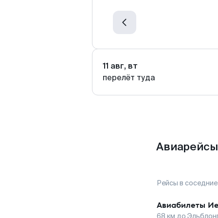
11 авг, вт
перелёт туда
Авиарейсы
Рейсы в соседние
Авиабилеты
Ие
68
км до
Эльблон