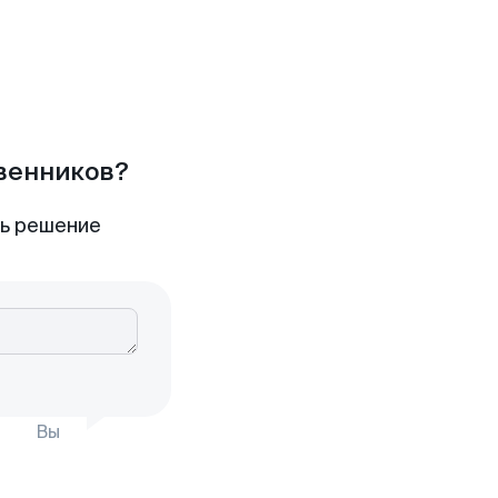
твенников?
ть решение
Вы