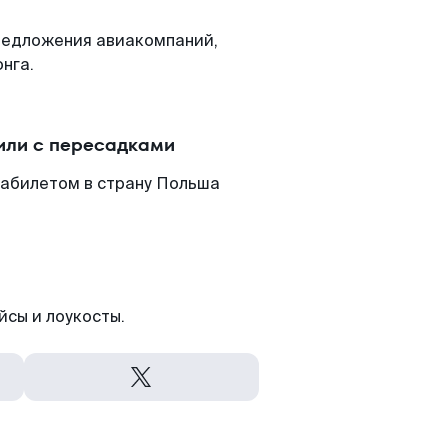
редложения авиакомпаний,
нга.
или с пересадками
иабилетом в страну Польша
йсы и лоукосты.