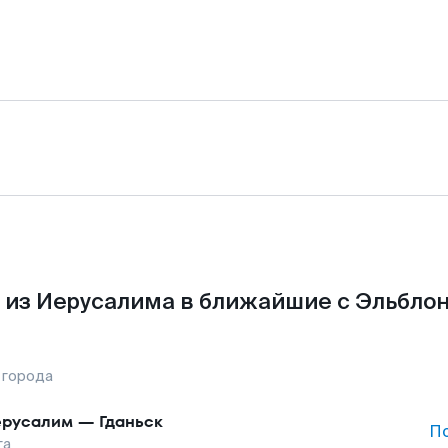
 из Иерусалима в ближайшие с Эльблон
 города
русалим
—
Гданьск
П
га