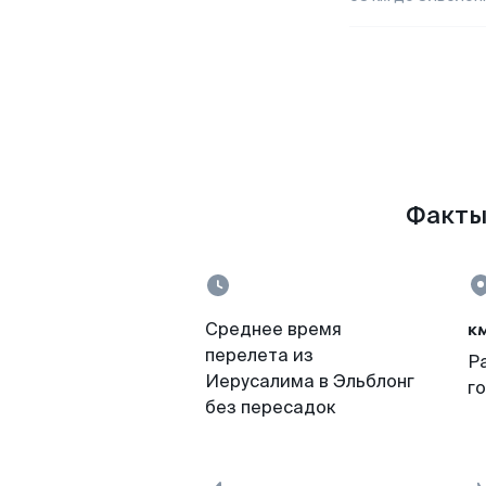
Факты 
к
Среднее время
перелета из
Р
Иерусалима в Эльблонг
г
без пересадок