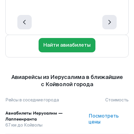
Найти авиабилеты
Авиарейсы из Иерусалима в ближайшие
с Койволой города
Рейсы в соседние города
Стоимость
Авиабилеты
Иерусалим
—
Посмотреть
Лаппеенранта
цены
67
км до
Койволы