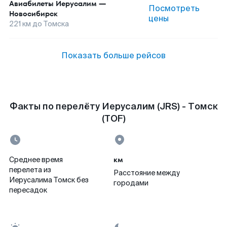
Авиабилеты
Иерусалим
—
Посмотреть
Новосибирск
цены
221
км до
Томска
Показать больше рейсов
Факты по перелёту Иерусалим (JRS) - Томск
(TOF)
км
Среднее время
перелета из
Расстояние между
Иерусалима Томск без
городами
пересадок