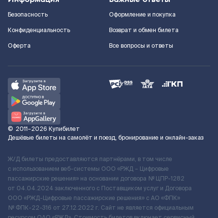
Безопасность
Оформление и покупка
Конфиденциальность
Возврат и обмен билета
Оферта
Все вопросы и ответы
©
2011–2026
Купибилет
Дешёвые билеты на самолёт и поезд, бронирование и онлайн-заказ
Ж/Д билеты предоставляются партнёрами, в том числе
с использованием веб-системы ООО «РЖД – Цифровые
пассажирские решения» на основании договора № ЦПР-1282
от 04.04.2024 заключенного с Поставщиком услуг и Договора
ООО «РЖД-Цифровые пассажирские решения» c АО «ФПК»
№ ФПК-22-316 от 27.12.2022 г. Сайт не является официальным
ресурсом ОАО «РЖД». Стоимость билетов включает сервисный