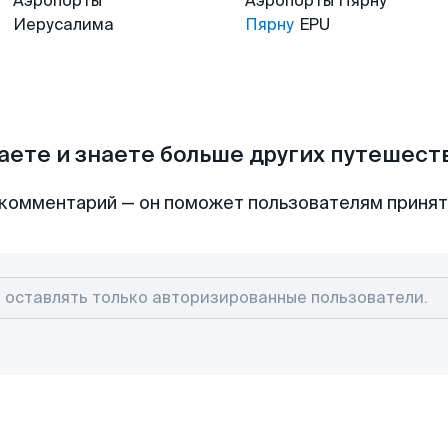
Аэропорты
Аэропорты
Пярну
Иерусалима
Пярну
EPU
аете и знаете больше других путешес
комментарий — он поможет пользователям приня