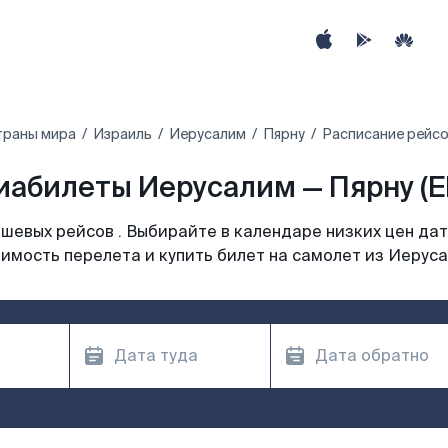
траны мира
Израиль
Иерусалим
Пярну
Расписание рейсо
иабилеты Иерусалим — Пярну (E
шевых рейсов . Выбирайте в календаре низких цен дат
имость перелета и купить билет на самолет из Иерус