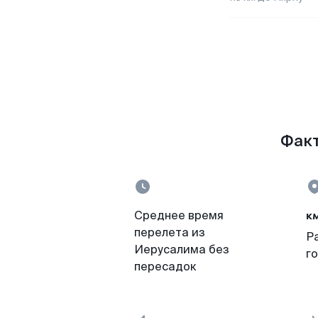
Факт
к
Среднее время
перелета из
Р
Иерусалима без
г
пересадок