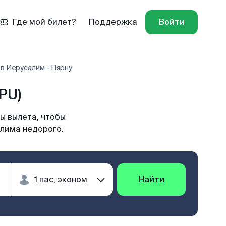
Где мой билет?
Поддержка
Войти
в Иерусалим - Пярну
PU)
ы вылета, чтобы
алима недорого.
Найти