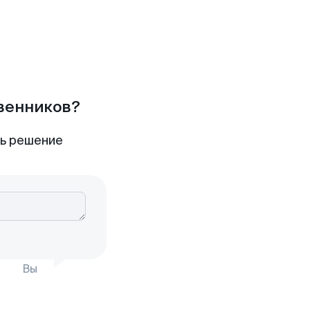
твенников?
ть решение
Вы