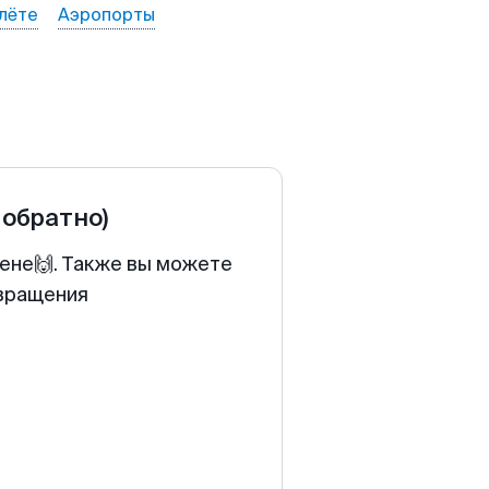
лёте
Аэропорты
 обратно)
цене🙌. Также вы можете
звращения