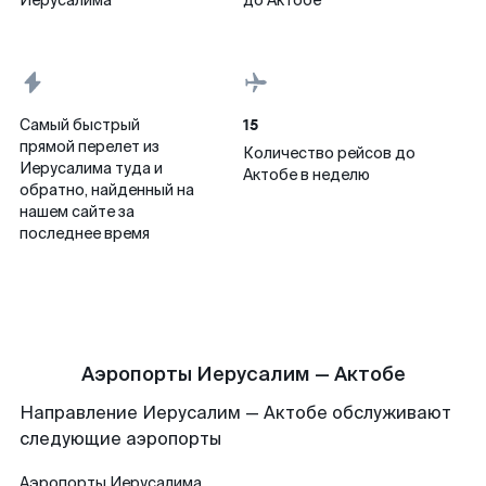
Иерусалима
до Актобе
15
Самый быстрый
прямой перелет из
Количество рейсов до
Иерусалима туда и
Актобе в неделю
обратно, найденный на
нашем сайте за
последнее время
Аэропорты Иерусалим — Актобе
Направление Иерусалим — Актобе обслуживают
следующие аэропорты
Аэропорты
Иерусалима