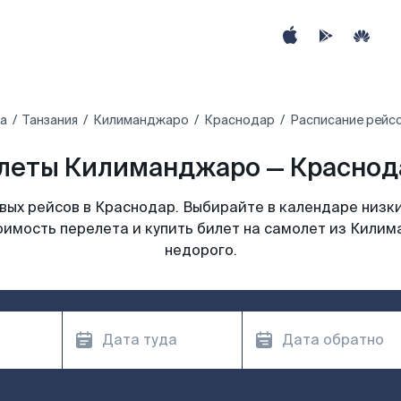
а
Танзания‎
Килиманджаро
Краснодар
Расписание рейс
леты Килиманджаро — Краснода
ых рейсов в Краснодар. Выбирайте в календаре низки
оимость перелета и купить билет на самолет из Кили
недорого.