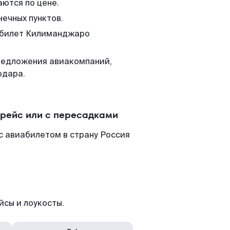
аются по цене.
нечных пунктов.
м билет Килиманджаро
редложения авиакомпаний,
одара.
рейс или с пересадками
 авиабилетом в страну Россия
йсы и лоукосты.