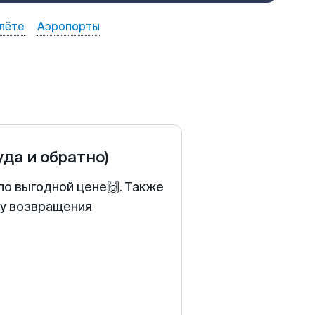
лёте
Аэропорты
уда и обратно)
по выгодной цене🙌. Также
ту возвращения