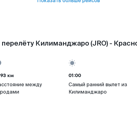
Показать больше рейсов
 перелёту Килиманджаро (JRO) - Красно
393 км
01:00
асстояние между
Самый ранний вылет из
ородами
Килиманджаро