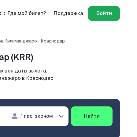
Где мой билет?
Поддержка
Войти
ов Килиманджаро - Краснодар
р (KRR)
х цен даты вылета,
манджаро в Краснодар
Найти