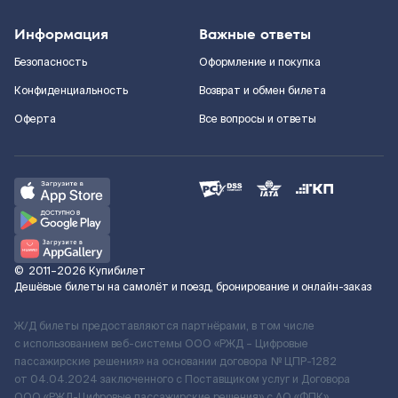
Информация
Важные ответы
Безопасность
Оформление и покупка
Конфиденциальность
Возврат и обмен билета
Оферта
Все вопросы и ответы
©
2011–2026
Купибилет
Дешёвые билеты на самолёт и поезд, бронирование и онлайн-заказ
Ж/Д билеты предоставляются партнёрами, в том числе
с использованием веб-системы ООО «РЖД – Цифровые
пассажирские решения» на основании договора № ЦПР-1282
от 04.04.2024 заключенного с Поставщиком услуг и Договора
ООО «РЖД-Цифровые пассажирские решения» c АО «ФПК»