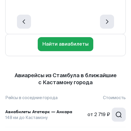
Найти авиабилеты
Авиарейсы из Стамбула в ближайшие
с Кастамону города
Рейсы в соседние города
Стоимость
Авиабилеты
Ататюрк
—
Анкара
от
2 719 ₽
148
км до
Кастамону