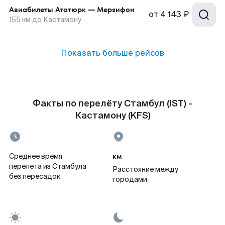
Авиабилеты
Ататюрк
—
Мерзифон
от
4 143 ₽
155
км до
Кастамону
Показать больше рейсов
Факты по перелёту Стамбул (IST) -
Кастамону (KFS)
км
Среднее время
перелета из Стамбула
Расстояние между
без пересадок
городами