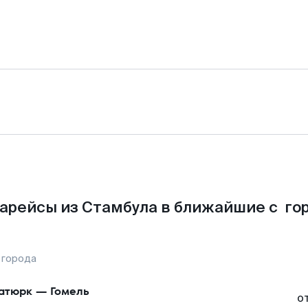
арейсы из Стамбула в ближайшие с го
 города
атюрк
—
Гомель
о