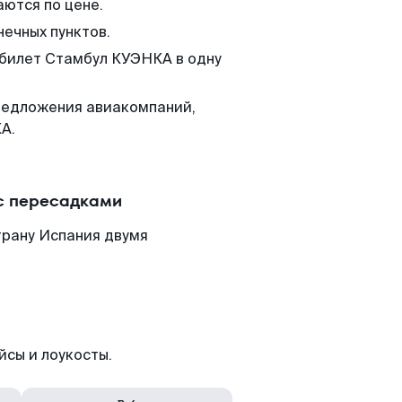
аются по цене.
нечных пунктов.
 билет Стамбул КУЭНКА в одну
редложения авиакомпаний,
А.
с пересадками
трану Испания двумя
йсы и лоукосты.