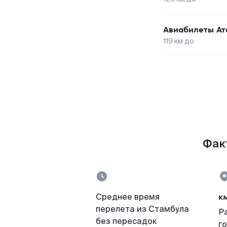
Авиабилеты
Ат
119
км до
Факт
к
Среднее время
перелета из Стамбула
Р
без пересадок
г