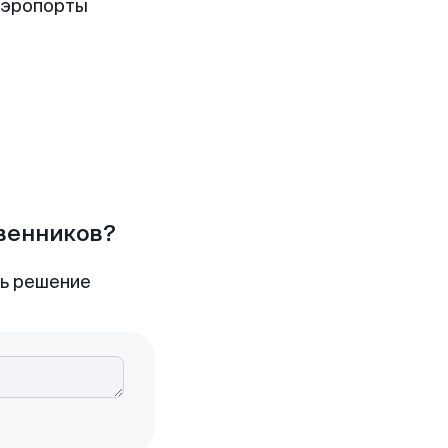
аэропорты
твенников?
ть решение