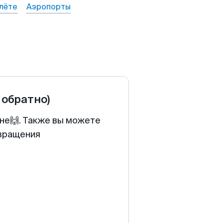
лёте
Аэропорты
 обратно)
ене🙌. Также вы можете
звращения