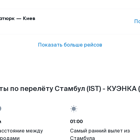
атюрк
—
Киев
П
Показать больше рейсов
ы по перелёту Стамбул (IST) - КУЭНКА 
м
01:00
асстояние между
Самый ранний вылет из
ородами
Стамбула