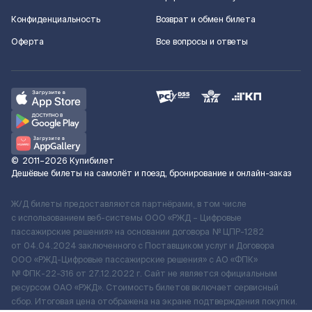
Конфиденциальность
Возврат и обмен билета
Оферта
Все вопросы и ответы
©
2011–2026
Купибилет
Дешёвые билеты на самолёт и поезд, бронирование и онлайн-заказ
Ж/Д билеты предоставляются партнёрами, в том числе
с использованием веб-системы ООО «РЖД – Цифровые
пассажирские решения» на основании договора № ЦПР-1282
от 04.04.2024 заключенного с Поставщиком услуг и Договора
ООО «РЖД-Цифровые пассажирские решения» c АО «ФПК»
№ ФПК-22-316 от 27.12.2022 г. Сайт не является официальным
ресурсом ОАО «РЖД». Стоимость билетов включает сервисный
сбор. Итоговая цена отображена на экране подтверждения покупки.