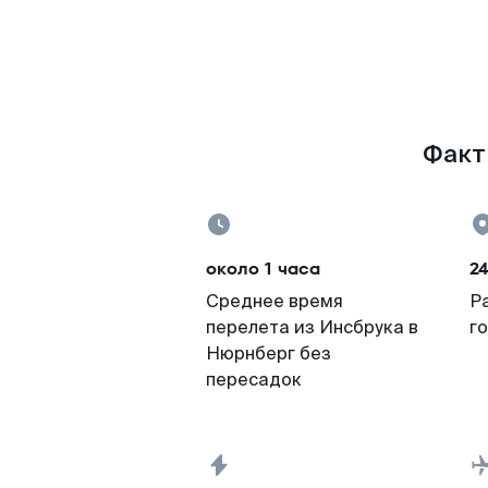
Факты
около 1 часа
2
Среднее время
Р
перелета из Инсбрука в
г
Нюрнберг без
пересадок