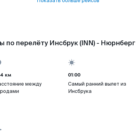
Показать больше рейсов
 по перелёту Инсбрук (INN) - Нюрнберг
44 км
01:00
асстояние между
Самый ранний вылет из
ородами
Инсбрука