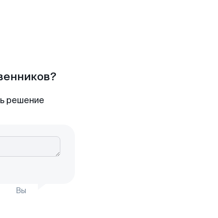
твенников?
ть решение
Вы