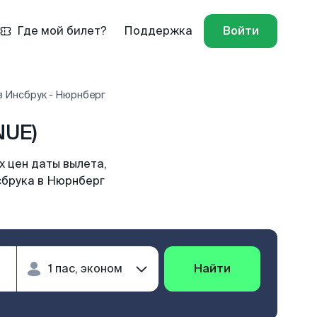
Где мой билет?
Поддержка
Войти
в Инсбрук - Нюрнберг
NUE)
 цен даты вылета,
сбрука в Нюрнберг
Найти