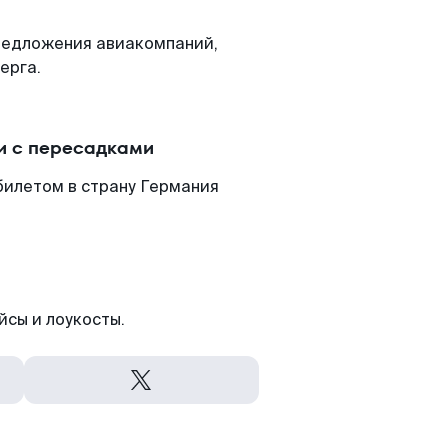
редложения авиакомпаний,
ерга.
и с пересадками
билетом в страну Германия
йсы и лоукосты.