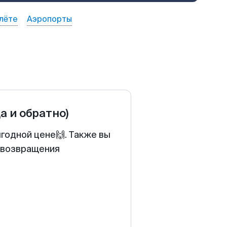
лёте
Аэропорты
да и обратно)
годной цене🙌. Также вы
у возвращения