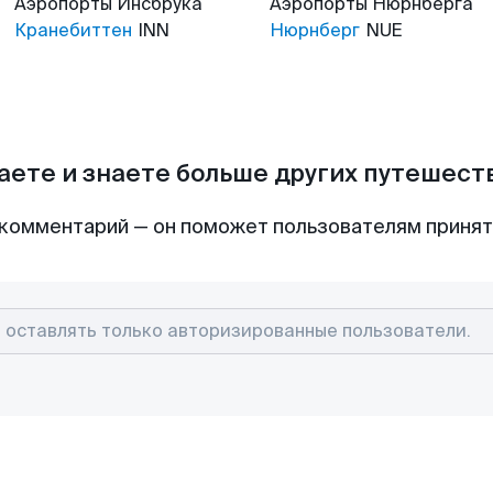
Аэропорты
Инсбрука
Аэропорты
Нюрнберга
Кранебиттен
INN
Нюрнберг
NUE
аете и знаете больше других путешес
комментарий — он поможет пользователям приня