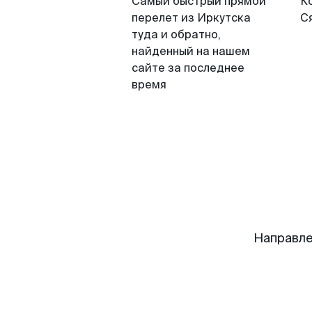
Самый быстрый прямой
К
перелет из Иркутска
С
туда и обратно,
найденный на нашем
сайте за последнее
время
Направле