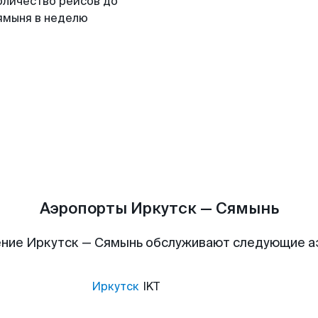
оличество рейсов до
ямыня в неделю
Аэропорты Иркутск — Сямынь
ние Иркутск — Сямынь обслуживают следующие 
Иркутск
IKT