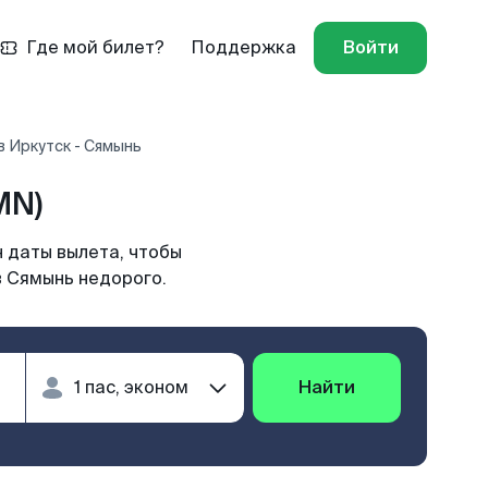
Где мой билет?
Поддержка
Войти
 Иркутск - Сямынь
MN)
 даты вылета, чтобы
в Сямынь недорого.
Найти