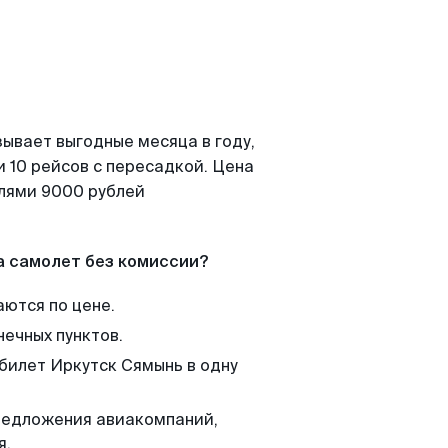
зывает выгодные месяца в году,
 10 рейсов с пересадкой. Цена
елями 9000 рублей
а самолет без комиссии?
аются по цене.
нечных пунктов.
 билет Иркутск Сямынь в одну
редложения авиакомпаний,
я.