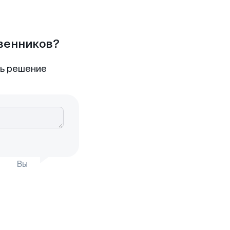
твенников?
ть решение
Вы