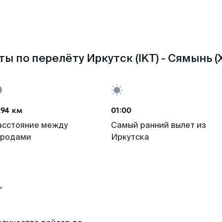
ы по перелёту Иркутск (IKT) - Сямынь 
294 км
01:00
асстояние между
Самый ранний вылет из
ородами
Иркутска