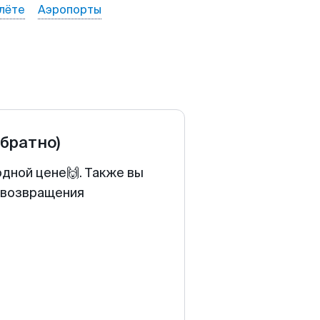
лёте
Аэропорты
обратно)
одной цене🙌. Также вы
у возвращения