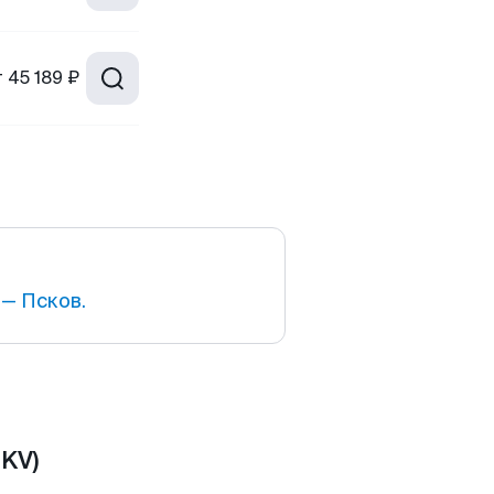
т
45 189 ₽
— Псков.
PKV)