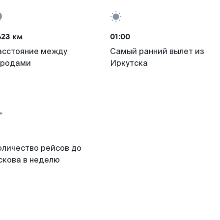
623 км
01:00
асстояние между
Самый ранний вылет из
ородами
Иркутска
оличество рейсов до
скова в неделю