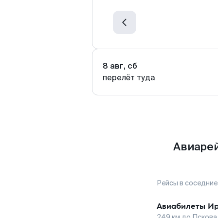
8 авг, сб
перелёт туда
Авиарей
Рейсы в соседние
Авиабилеты
Ир
249
км до
Пскова