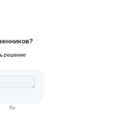
твенников?
ть решение
Вы