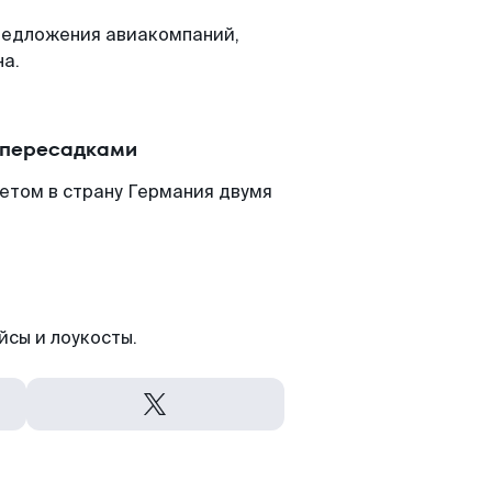
редложения авиакомпаний,
на.
с пересадками
етом в страну Германия двумя
йсы и лоукосты.