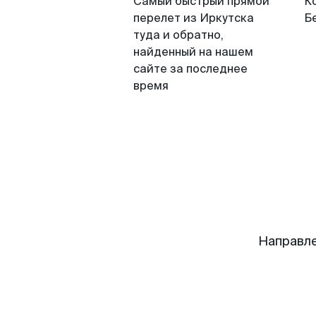
Самый быстрый прямой
К
перелет из Иркутска
Б
туда и обратно,
найденный на нашем
сайте за последнее
время
Направле