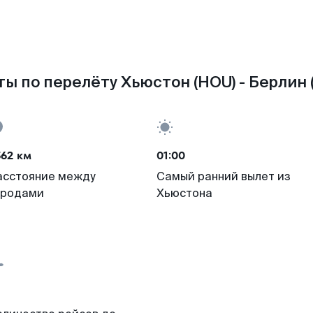
ы по перелёту Хьюстон (HOU) - Берлин 
562 км
01:00
асстояние между
Самый ранний вылет из
ородами
Хьюстона