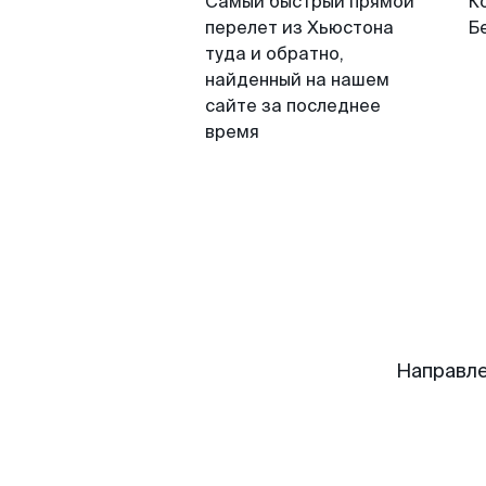
Самый быстрый прямой
К
перелет из Хьюстона
Б
туда и обратно,
найденный на нашем
сайте за последнее
время
Направле