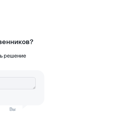
твенников?
ть решение
Вы