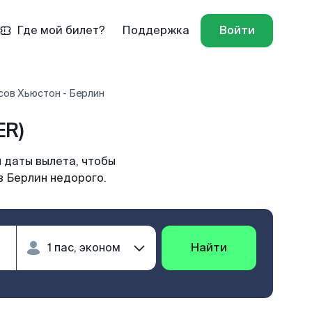
Где мой билет?
Поддержка
Войти
сов Хьюстон - Берлин
ER)
 даты вылета, чтобы
в Берлин недорого.
Найти