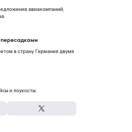
редложения авиакомпаний,
на.
с пересадками
летом в страну Германия двумя
йсы и лоукосты.