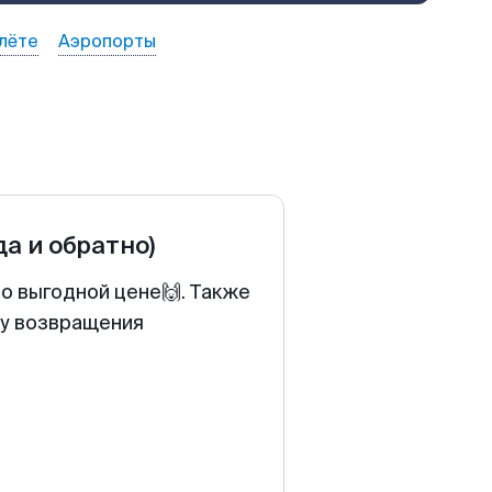
лёте
Аэропорты
да и обратно)
о выгодной цене🙌. Также
ту возвращения