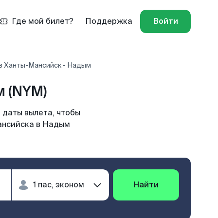
Где мой билет?
Поддержка
Войти
в Ханты-Мансийск - Надым
 (NYM)
 даты вылета, чтобы
Мансийска в Надым
Найти