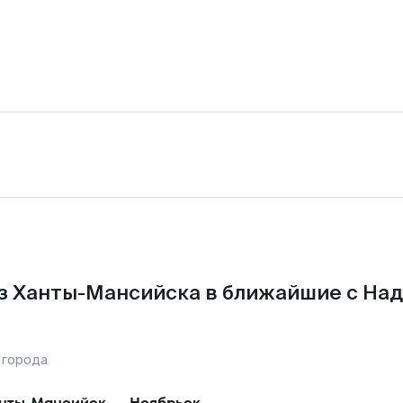
з Ханты-Мансийска в ближайшие с На
 города
нты-Мансийск
—
Ноябрьск