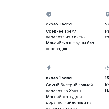
около 1 часа
52
Среднее время
Р
перелета из Ханты-
г
Мансийска в Надым без
пересадок
около 1 часа
15
Самый быстрый прямой
К
перелет из Ханты-
Н
Мансийска туда и
обратно, найденный на
нашем сайте за