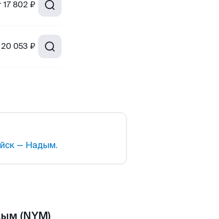
т
17 802 ₽
20 053 ₽
йск — Надым.
дым (NYM)