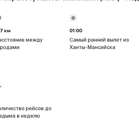
7 км
01:00
асстояние между
Самый ранний вылет из
ородами
Ханты-Мансийска
оличество рейсов до
адыма в неделю