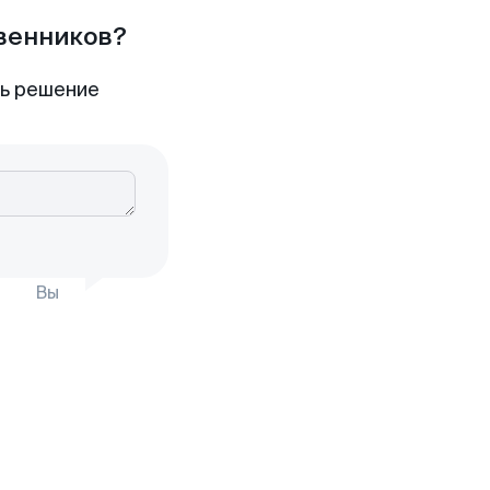
твенников?
ть решение
Вы